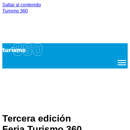
Saltar al contenido
Turismo 360
LA
FORMACIÓN
CULTURA
PREMIOS
AGENDA
EDICIONES
FERIA
DTI
ANTERIORES
Tercera edición
Feria Turismo 360